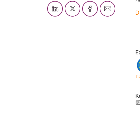
Zo
D
E
h
K