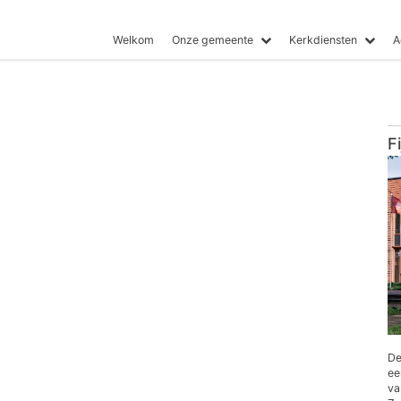
Welkom
Onze gemeente
Kerkdiensten
A
F
De
ee
va