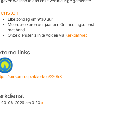
 geven we inhoud aan onze veelkleurige gemeente.
iensten
Elke zondag om 9:30 uur
Meerdere keren per jaar een Ontmoetingsdienst
met band
Onze diensten zijn te volgen via
Kerkomroep
xterne links
ttps://kerkomroep.nl/kerken/22058
erkdienst
09-08-2026 om 9.30