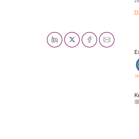
Zo
D
E
h
K