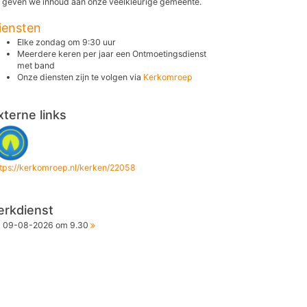
 geven we inhoud aan onze veelkleurige gemeente.
iensten
Elke zondag om 9:30 uur
Meerdere keren per jaar een Ontmoetingsdienst
met band
Onze diensten zijn te volgen via
Kerkomroep
xterne links
ttps://kerkomroep.nl/kerken/22058
erkdienst
09-08-2026 om 9.30