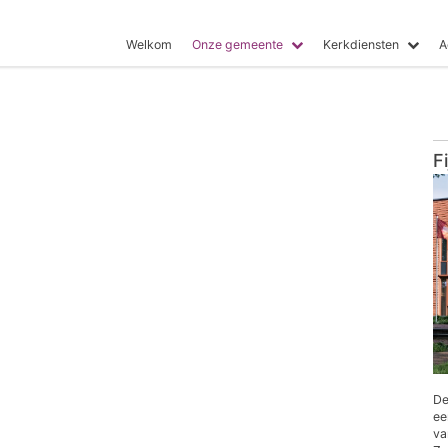
Welkom
Onze gemeente
Kerkdiensten
A
F
De
ee
va